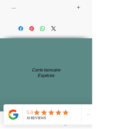
—
Merci d’inscrire sur votre carte cadeau le
n° de commande
Carte bancaire
Espéces
Accés poussette par ascenseur
Phone
Email
Facebook
Instagram
Adresse