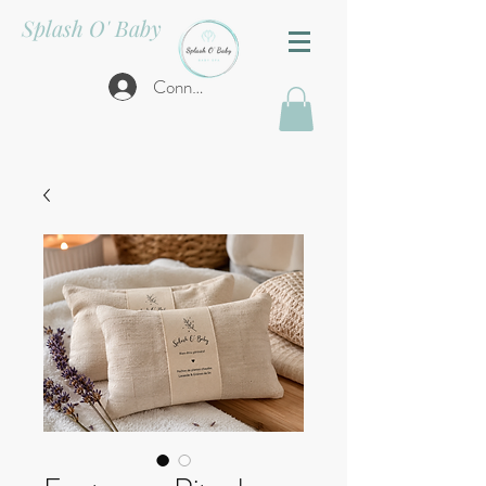
Splash O' Baby
Connexion