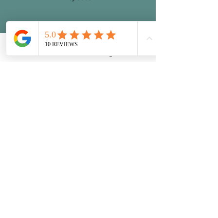
Phone
Email
Facebook
Instagram
Adresse
Accés poussette par ascenseur
Nos locaux sont accessibles
aux personnes à mobilité réduite
C.G.V
Crédit photo :
Des photos du site ont été réalisées par
Calvin Alexandre
Interdiction de les reprendre