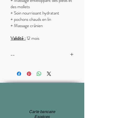
+ Massage enveloppant des pieds et
des mollets
​​+ Soin nourrissant hydratant
+ pochons chauds en lin
+ Massage crânien
Validité :
12 mois
--
Merci d’inscrire sur votre carte cadeau le
n° de commande
Carte bancaire
Espéces