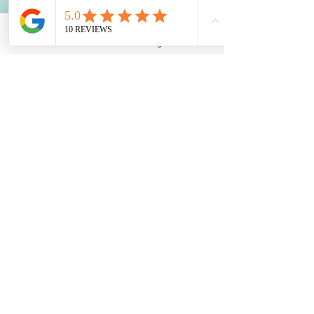
Prévoir 1h
Tarif :
Phone
Email
Facebook
Instagram
Adresse
65€
Lieu :
Saint Romain de Colbosc
Réserver une initiation massage bébé
Carte bancaire