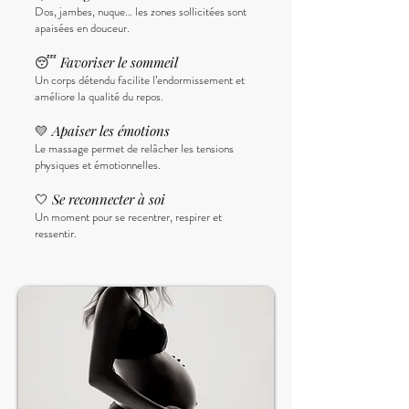
Dos, jambes, nuque… les zones sollicitées sont
apaisées en douceur.
😴
Favoriser le sommeil
Un corps détendu facilite l’endormissement et
améliore la qualité du repos.
💛
Apaiser les émotions
Le massage permet de relâcher les tensions
physiques et émotionnelles.
🤍
Se reconnecter à soi
Un moment pour se recentrer, respirer et
ressentir.