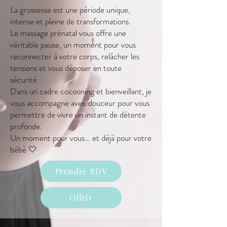
La grossesse est une période unique,
intense et pleine de transformations.
Le massage prénatal vous offre une
véritable pause, un moment pour vous
reconnecter à votre corps, relâcher les
tensions et vous déposer en toute
sécurité.
Dans un cadre cocooning et bienveillant, je
vous accompagne avec douceur pour vous
permettre de vivre un instant de détente
profonde.
Un moment pour vous… et déjà pour votre
bébé 🤍
Prendre RDV
Offrir