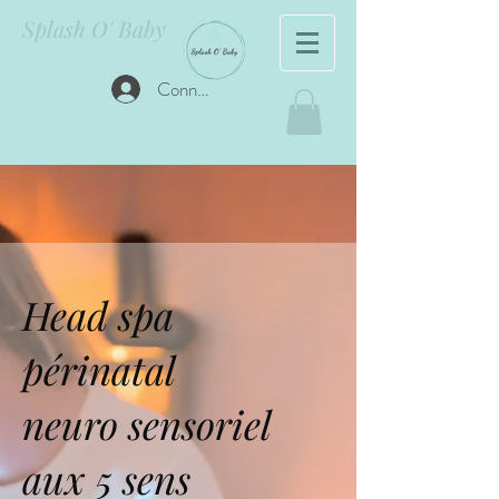
Splash O' Baby
Connexion
Head spa
périnatal
neuro sensoriel
aux 5 sens