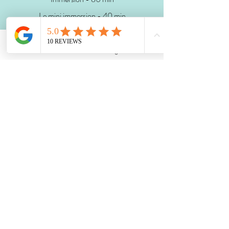
Le mini immersion - 40 min
Tarif :
Phone
Email
Facebook
Instagram
Adresse
79€
59€
95€
105€
55€
Lieu :
Saint Romain de Colbosc
Soin uniquement reservé aux
femmes
Chaque rituel peut être réalisé
sans grossesse ni bébé