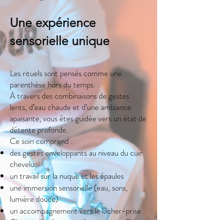
Une expérience
sensorielle unique
Les rituels sont pensés comme une
parenthèse hors du temps.
À travers des combinaisons de gestes
lents, d’eau chaude et d’une ambiance
apaisante, vous êtes guidée vers un état de
détente profonde.
Ce soin comprend :
des gestes enveloppants au niveau du cuir
chevelu
un travail sur la nuque et les épaules
une immersion sensorielle (eau, sons,
lumière douce)
un accompagnement vers le lâcher-prise